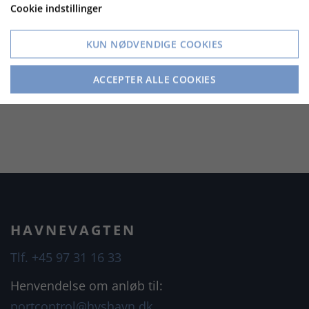
Cookie indstillinger
Havnens endelige økonomiske resultat er endnu
ikke færdigrevideret, men det er forventningen at
KUN NØDVENDIGE COOKIES
den øgede godsomsætning også vil påvirke
ACCEPTER ALLE COOKIES
havnens driftsresultat positivt.
HAVNEVAGTEN
Tlf. +45 97 31 16 33
Henvendelse om anløb til:
portcontrol@hvshavn.dk