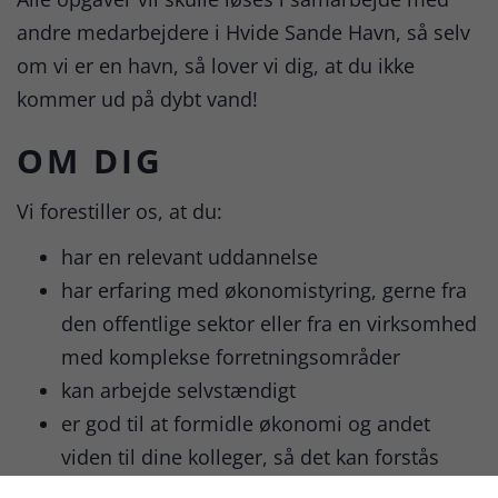
andre medarbejdere i Hvide Sande Havn, så selv
om vi er en havn, så lover vi dig, at du ikke
kommer ud på dybt vand!
OM DIG
Vi forestiller os, at du:
har en relevant uddannelse
har erfaring med økonomistyring, gerne fra
den offentlige sektor eller fra en virksomhed
med komplekse forretningsområder
kan arbejde selvstændigt
er god til at formidle økonomi og andet
viden til dine kolleger, så det kan forstås
kan optimere forretningsgange ved brug af