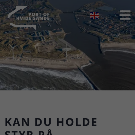

KAN DU HOLDE
STYR PÅ