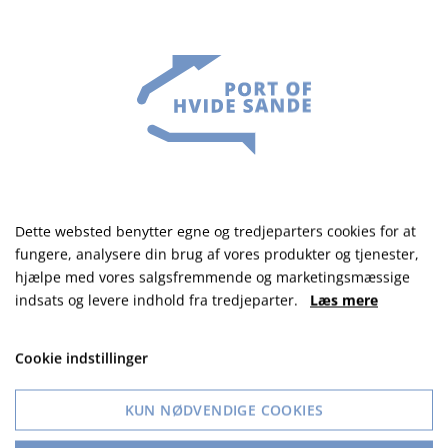
data
er initiativrig
trives i en mindre organisation med bred
kontaktflade
har glæde ved arbejdsdage med varieret
indhold
Har humor
Dette websted benytter egne og tredjeparters cookies for at
VI TILBYDER
fungere, analysere din brug af vores produkter og tjenester,
hjælpe med vores salgsfremmende og marketingsmæssige
indsats og levere indhold fra tredjeparter.
Læs mere
En alsidig stilling tæt på beslutningerne
et uformelt arbejdsmiljø med korte
Cookie indstillinger
beslutningsveje
mulighed for at præge udviklingen af en
KUN NØDVENDIGE COOKIES
vigtig lokal virksomhed