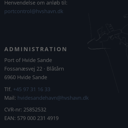
Henvendelse om anløb til:
portcontrol@hvshavn.dk
ADMINISTRATION
Port of Hvide Sande
Fossanæsvej 22 · Blåtårn
6960 Hvide Sande
Tlf.
+45 97 31 16 33
Mail:
hvidesandehavn@hvshavn.dk
CVR-nr: 25852532
EAN: 579 000 231 4919