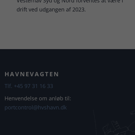
Vesterhav Syd og Nord forventes at være i
drift ved udgangen af 2023.
HAVNEVAGTEN
Tlf. +45 97 31 16 33
Henvendelse om anløb til:
portcontrol@hvshavn.dk