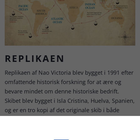
REPLIKAEN
Replikaen af Nao Victoria blev bygget i 1991 efter
omfattende historisk forskning for at ære og
bevare mindet om denne historiske bedrift.
Skibet blev bygget i Isla Cristina, Huelva, Spanien,
og er en tro kopi af det originale skib i både
design og materialer. Siden sin færdiggørelse har
replikaen tjent som et sejlende museum og
skoleskib, der har besøgt mange havne rundt om