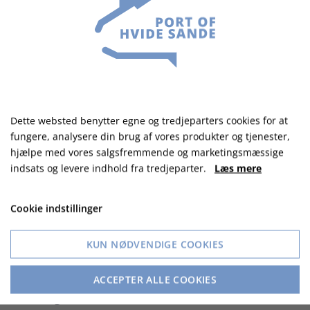
i verden. Replikaen har haft mere end 6 millioner
besøgende og gennemførte en verdensomsejling
i 2004.
BETYDNING OG
UDSTILLINGER
Dette websted benytter egne og tredjeparters cookies for at
fungere, analysere din brug af vores produkter og tjenester,
Nao Victoria har stor betydning inden for maritim
hjælpe med vores salgsfremmende og marketingsmæssige
indsats og levere indhold fra tredjeparter.
Læs mere
historie og kulturarv. Skibet tilbyder
uddannelsesprogrammer og udstillinger om
Cookie indstillinger
skibets opdagelsesrejser, dets konstruktion og
livet ombord i det 16. århundrede. Besøgende
KUN NØDVENDIGE COOKIES
kan opleve interaktive udstillinger og guidede
ture, der giver et indblik i søfartens historie og
ACCEPTER ALLE COOKIES
teknologiske fremskridt fra denne æra.